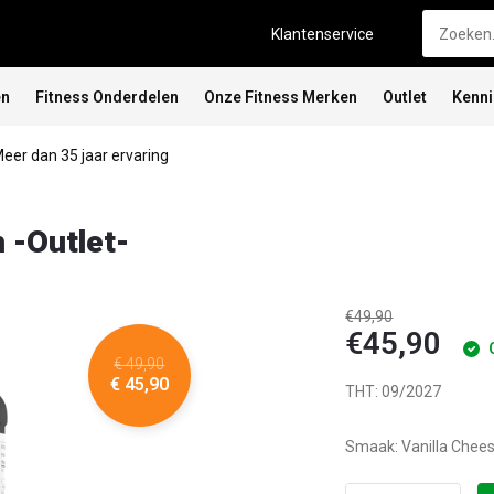
Klantenservice
en
Fitness Onderdelen
Onze Fitness Merken
Outlet
Kenn
eer dan 35 jaar ervaring
 -Outlet-
€49,90
€45,90
€ 49,90
€ 45,90
THT: 09/2027
Smaak: Vanilla Chees