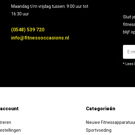
Maandag t/m vrijdag tussen: 9:00 uur tot
16:30 uur
Sluit 
fitnes
(0548) 539 720
blijf 
info@fitnessoccasions.nl
* Lees 
 account
Categorieën
treren
Nieuwe Fitnessapparatuu
estellingen
Sportvoeding