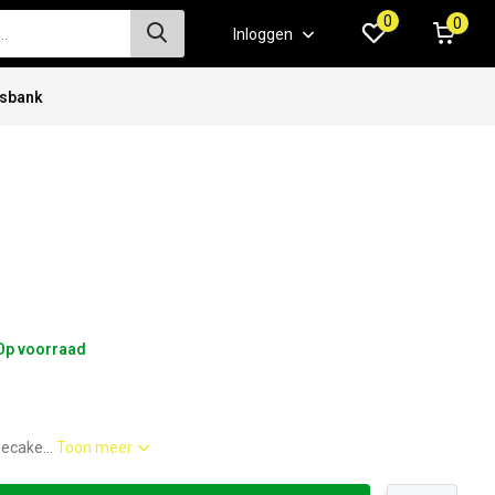
0
0
Inloggen
isbank
Op voorraad
ecake...
Toon meer