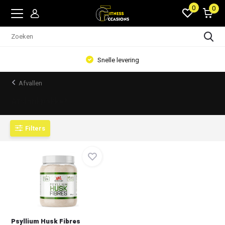
0
0
Snelle levering
Afvallen
Afslankpakket
Filters
Psyllium Husk Fibres