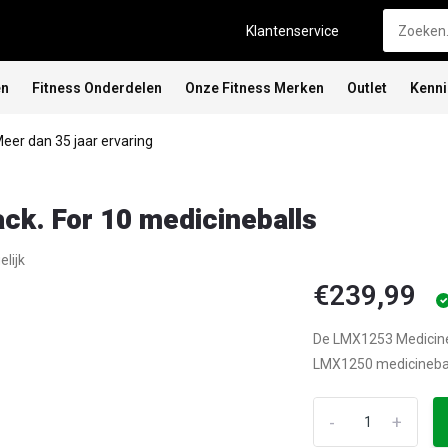
Klantenservice
en
Fitness Onderdelen
Onze Fitness Merken
Outlet
Kenn
eer dan 35 jaar ervaring
k. For 10 medicineballs
elijk
€239,99
De LMX1253 Medicineba
LMX1250 medicineball
-
+