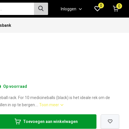
0
0
Inloggen
isbank
Op voorraad
ll rack. For 10 medicineballs (black) is het ideale rek om de
en in op te bergen....
Toon meer
Toevoegen aan winkelwagen