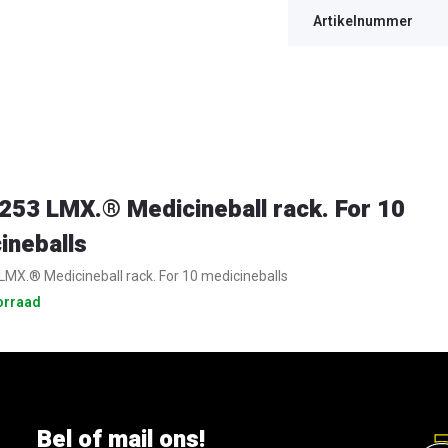
Artikelnummer
53 LMX.® Medicineball rack. For 10
ineballs
MX.® Medicineball rack. For 10 medicineballs
orraad
Bel of mail ons!