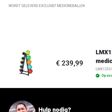
WORDT GELEVERD EXCLUSIEF MEDICINEBALLEN
LMX12
medic
€ 239,99
LMX1253 L
Op vo
Hulp nodig?