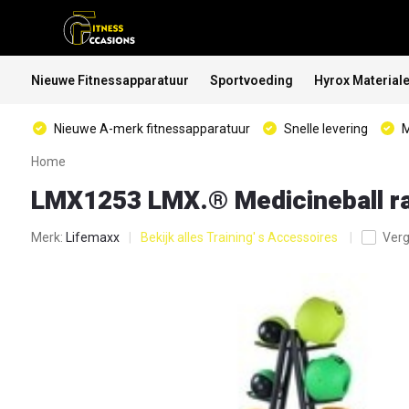
Nieuwe Fitnessapparatuur
Sportvoeding
Hyrox Material
Nieuwe A-merk fitnessapparatuur
Snelle levering
M
Home
LMX1253 LMX.® Medicineball rac
Merk:
Lifemaxx
Bekijk alles Training' s Accessoires
Verg