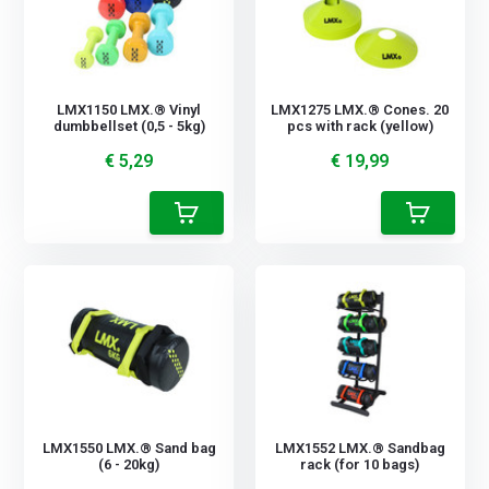
LMX1150 LMX.® Vinyl
LMX1275 LMX.® Cones. 20
dumbbellset (0,5 - 5kg)
pcs with rack (yellow)
€ 5,29
€ 19,99
LMX1550 LMX.® Sand bag
LMX1552 LMX.® Sandbag
(6 - 20kg)
rack (for 10 bags)