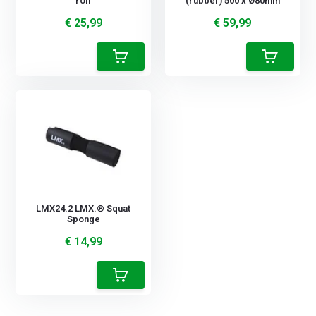
roll
(rubber) 500 x Ø80mm
€ 25,99
€ 59,99
LMX24.2 LMX.® Squat
Sponge
€ 14,99