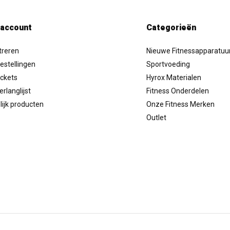
 account
Categorieën
treren
Nieuwe Fitnessapparatuu
estellingen
Sportvoeding
ickets
Hyrox Materialen
erlanglijst
Fitness Onderdelen
lijk producten
Onze Fitness Merken
Outlet