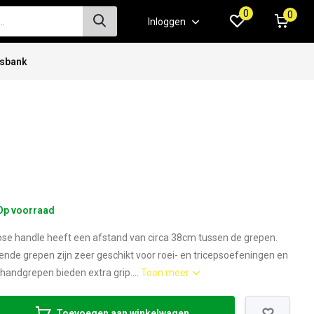
0
0
Inloggen
isbank
Op voorraad
se handle heeft een afstand van circa 38cm tussen de grepen.
pende grepen zijn zeer geschikt voor roei- en tricepsoefeningen en
 handgrepen bieden extra grip....
Toon meer
Toevoegen aan winkelwagen