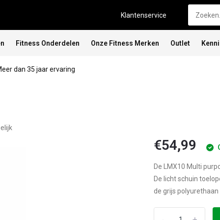
Klantenservice
en
Fitness Onderdelen
Onze Fitness Merken
Outlet
Kenn
eer dan 35 jaar ervaring
elijk
€54,99
De LMX10 Multi purpo
De licht schuin toelo
de grijs polyurethaan
-
+