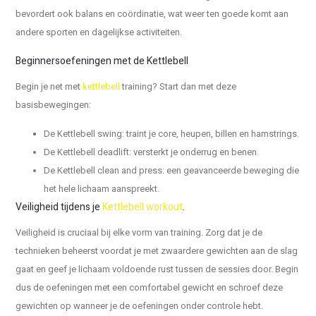
bevordert ook balans en coördinatie, wat weer ten goede komt aan
andere sporten en dagelijkse activiteiten.
Beginnersoefeningen met de Kettlebell
Begin je net met
kettlebell
training? Start dan met deze
basisbewegingen:
De Kettlebell swing: traint je core, heupen, billen en hamstrings.
De Kettlebell deadlift: versterkt je onderrug en benen.
De Kettlebell clean and press: een geavanceerde beweging die
het hele lichaam aanspreekt.
Veiligheid tijdens je
Kettlebell workout
.
Veiligheid is cruciaal bij elke vorm van training. Zorg dat je de
technieken beheerst voordat je met zwaardere gewichten aan de slag
gaat en geef je lichaam voldoende rust tussen de sessies door. Begin
dus de oefeningen met een comfortabel gewicht en schroef deze
gewichten op wanneer je de oefeningen onder controle hebt.