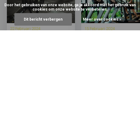
Door het gebruiken van onze website, ga je akkoord met het gebruik van
cookies om onze website te verbeteren.
Dit bericht verbergen
Meer over cookies »
22 Februari 2024
15 Februari 2024
Waar vind je kwalitatieve
De voordelen van
gebruikte fitnessapparatuur?
tweedehands
fitnessapparatuur
Hulp nodig?
Heb je hulp nodig bij het kiezen van
de juiste producten?
Maandag t/m vrijdag tussen: 9:00 uur tot 16:30 uur