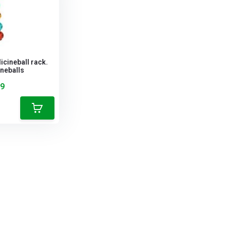
cineball rack.
neballs
99