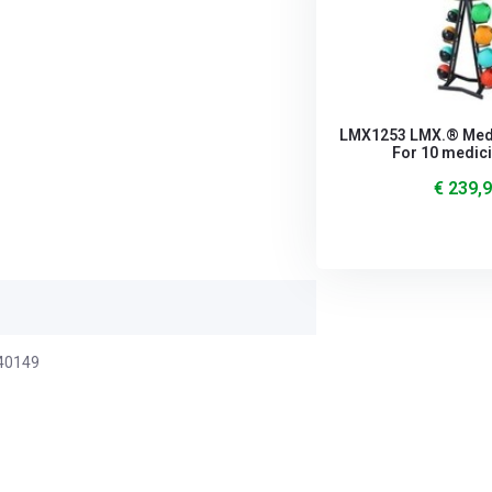
LMX1253 LMX.® Medi
For 10 medici
€ 239,
40149