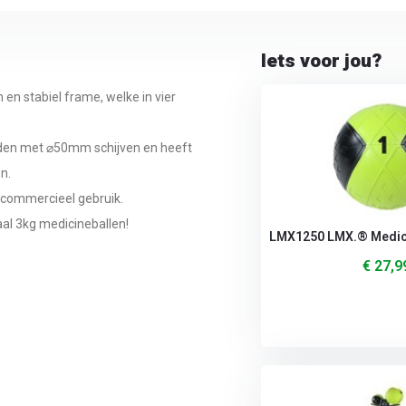
Iets voor jou?
 en stabiel frame, welke in vier
aden met ⌀50mm schijven en heeft
n.
 commercieel gebruik.
al 3kg medicineballen!
LMX1250 LMX.® Medicin
€ 27,9