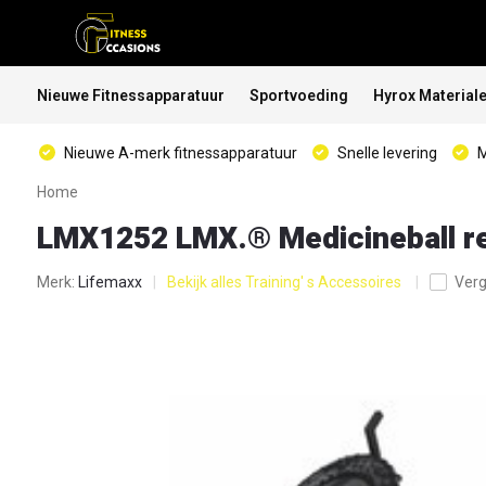
Nieuwe Fitnessapparatuur
Sportvoeding
Hyrox Material
Nieuwe A-merk fitnessapparatuur
Snelle levering
M
Home
LMX1252 LMX.® Medicineball r
Merk:
Lifemaxx
Bekijk alles Training' s Accessoires
Verg