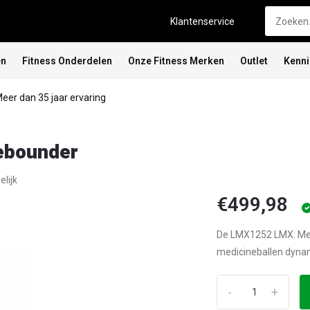
Klantenservice
en
Fitness Onderdelen
Onze Fitness Merken
Outlet
Kenn
eer dan 35 jaar ervaring
ebounder
elijk
€499,98
De LMX1252 LMX. Medi
medicineballen dynam
-
+