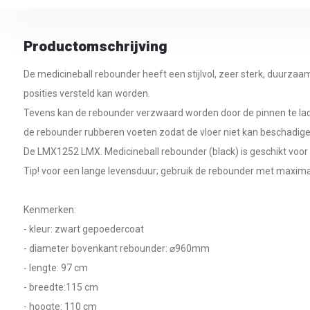
Productomschrijving
De medicineball rebounder heeft een stijlvol, zeer sterk, duurzaam
posities versteld kan worden.
Tevens kan de rebounder verzwaard worden door de pinnen te l
de rebounder rubberen voeten zodat de vloer niet kan beschadige
De LMX1252 LMX. Medicineball rebounder (black) is geschikt voor
Tip! voor een lange levensduur; gebruik de rebounder met maxima
Kenmerken:
- kleur: zwart gepoedercoat
- diameter bovenkant rebounder: ⌀960mm
- lengte: 97 cm
- breedte:115 cm
- hoogte: 110 cm