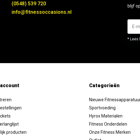
(0548) 539 720
blijf 
info@fitnessoccasions.nl
* Lees 
 account
Categorieën
treren
Nieuwe Fitnessapparatuu
estellingen
Sportvoeding
ickets
Hyrox Materialen
erlanglijst
Fitness Onderdelen
lijk producten
Onze Fitness Merken