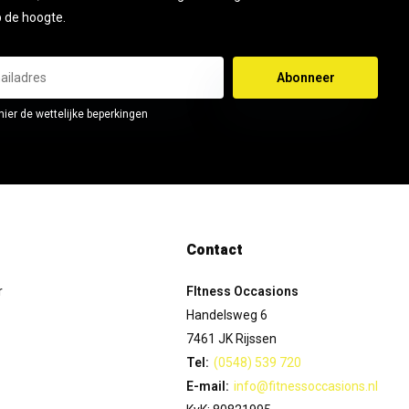
op de hoogte.
Abonneer
hier de wettelijke beperkingen
Contact
r
FItness Occasions
Handelsweg 6
7461 JK Rijssen
Tel:
(0548) 539 720
E-mail:
info@fitnessoccasions.nl